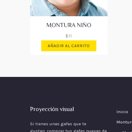
MONTURA NIÑO
$
11
AÑADIR AL CARRITO
Proyección visual
Inicio
Montur
Si tienes unas gafas que te
gustan, comprar tus gafas nuevas de