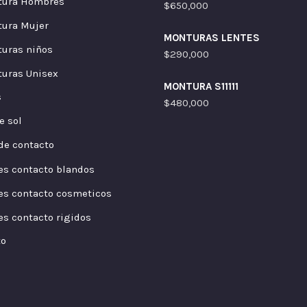
tura Hombres
$
650,000
ura Mujer
MONTURAS LENTES
uras niños
$
290,000
uras Unisex
MONTURA S11111
s
$
480,000
e sol
de contacto
es contacto blandos
es contacto cosmeticos
es contacto rigidos
to