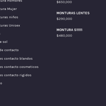
tura Hombres
$
650,000
ura Mujer
MONTURAS LENTES
uras niños
$
290,000
uras Unisex
MONTURA S11111
s
$
480,000
e sol
de contacto
es contacto blandos
es contacto cosmeticos
es contacto rigidos
to