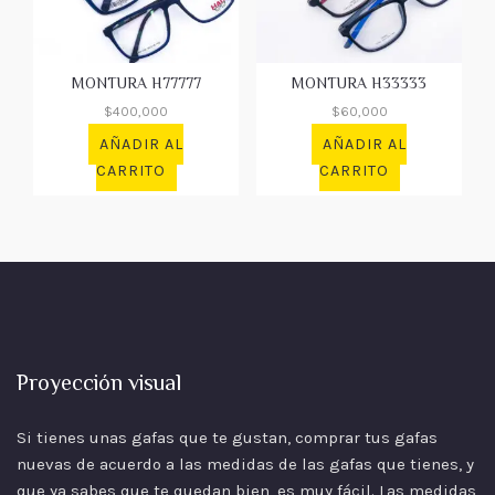
MONTURA H77777
MONTURA H33333
$
400,000
$
60,000
AÑADIR AL
AÑADIR AL
CARRITO
CARRITO
Proyección visual
Si tienes unas gafas que te gustan, comprar tus gafas
nuevas de acuerdo a las
medidas
de las gafas que tienes, y
que ya sabes que te quedan bien, es muy fácil. Las medidas