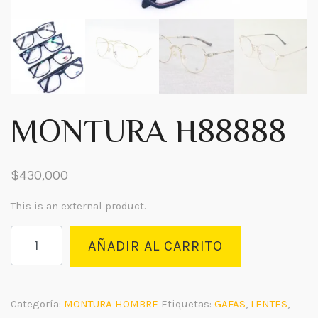
MONTURA H88888
$
430,000
This is an external product.
MONTURA
AÑADIR AL CARRITO
H88888
cantidad
Categoría:
MONTURA HOMBRE
Etiquetas:
GAFAS
,
LENTES
,