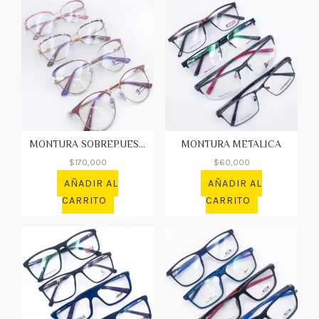
MONTURA SOBREPUESTO
MONTURA METALICA
$
170,000
$
60,000
AÑADIR AL
AÑADIR AL
CARRITO
CARRITO