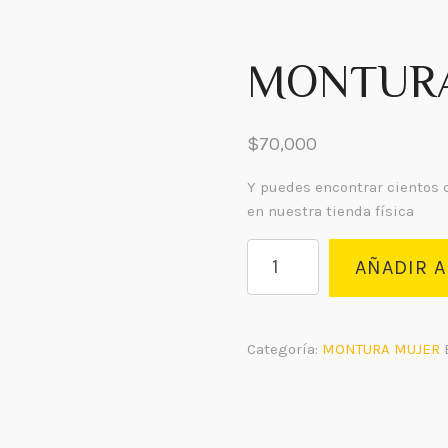
MONTURA
$
70,000
Y puedes encontrar cientos 
en nuestra tienda física
MONTURA
AÑADIR A
EN
ACETATO
cantidad
Categoría:
MONTURA MUJER