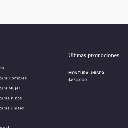
Ultimas promociones
as
MONTURA UNISEX
tura Hombres
$
650,000
ura Mujer
uras niños
uras Unisex
s
e sol