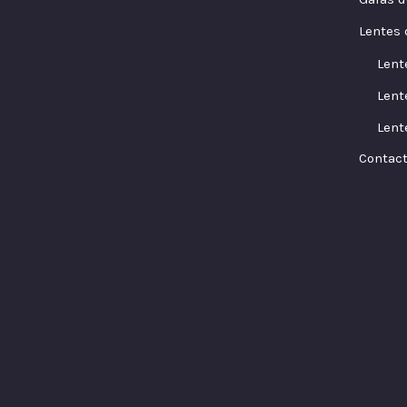
Lentes 
Lent
Lent
Lent
Contac