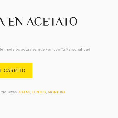
 EN ACETATO
de modelos actuales que van con Tú Personalidad
L CARRITO
Etiquetas:
GAFAS
,
LENTES
,
MONTURA