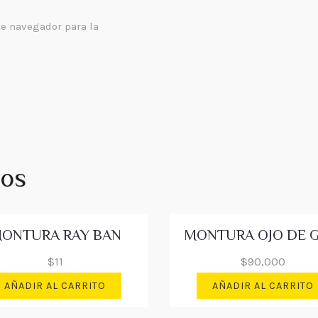
te navegador para la
dos
ONTURA RAY BAN
$
11
$
90,000
AÑADIR AL CARRITO
AÑADIR AL CARRITO