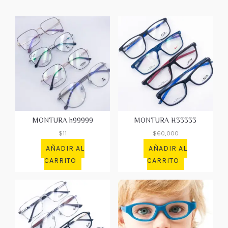
MONTURA h99999
MONTURA H33333
$
11
$
60,000
AÑADIR AL
AÑADIR AL
CARRITO
CARRITO