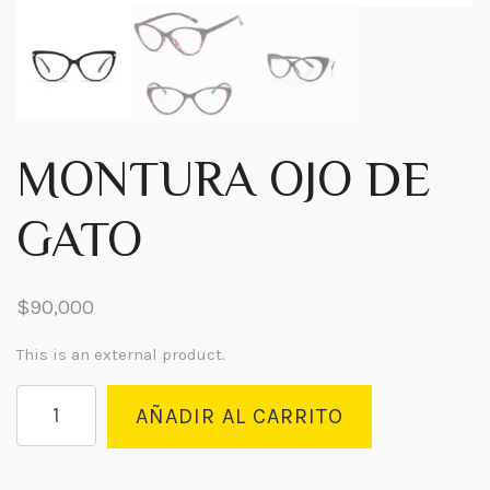
MONTURA OJO DE
GATO
$
90,000
This is an external product.
MONTURA
AÑADIR AL CARRITO
OJO
DE
GATO