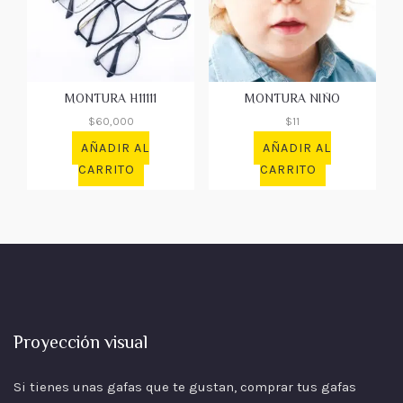
MONTURA H11111
MONTURA NIÑO
$
60,000
$
11
AÑADIR AL
AÑADIR AL
CARRITO
CARRITO
Proyección visual
Si tienes unas gafas que te gustan, comprar tus gafas