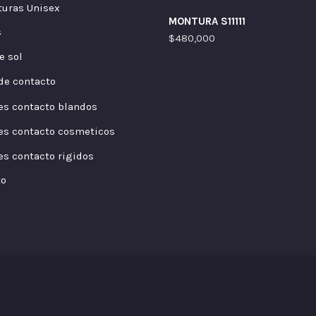
uras Unisex
MONTURA S11111
s
$
480,000
e sol
de contacto
es contacto blandos
es contacto cosmeticos
es contacto rigidos
to