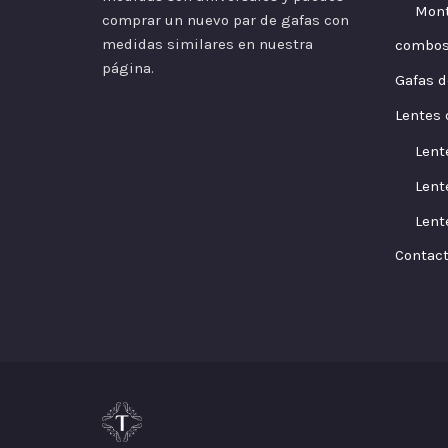
Mont
comprar un nuevo par de gafas con
medidas similares en nuestra
combo
página.
Gafas d
Lentes 
Lent
Lent
Lent
Contac