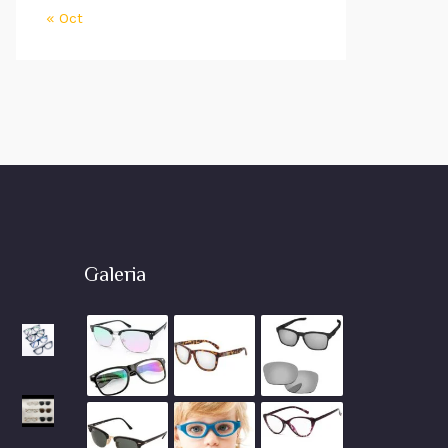
« Oct
Galeria